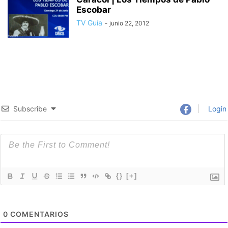
Escobar
TV Guía
-
junio 22, 2012
Subscribe
Login
{}
[+]
0
COMENTARIOS