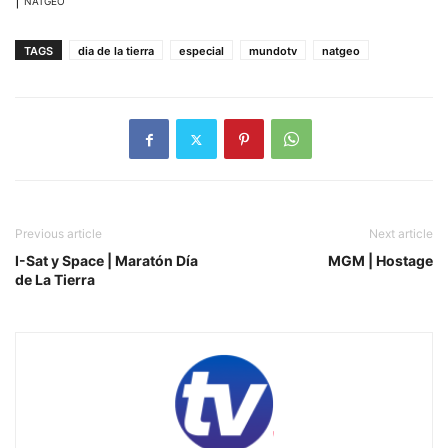
NATGEO
TAGS
dia de la tierra
especial
mundotv
natgeo
Previous article
Next article
I-Sat y Space | Maratón Día
MGM | Hostage
de La Tierra