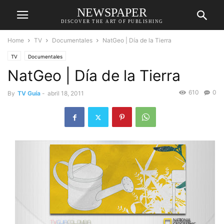
NEWSPAPER
DISCOVER THE ART OF PUBLISHING
Home
TV
Documentales
NatGeo | Día de la Tierra
TV
Documentales
NatGeo | Día de la Tierra
610
0
By
TV Guía
-
abril 18, 2011