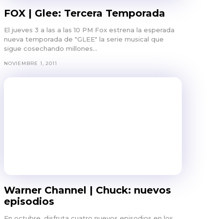
FOX | Glee: Tercera Temporada
El jueves 3 a las a las 10 PM Fox estrena la esperada
nueva temporada de "GLEE" la serie musical que
sigue cosechando millones...
NOVIEMBRE 1, 2011
Warner Channel | Chuck: nuevos
episodios
En octubre, disfruta cuatro nuevos episodios en los