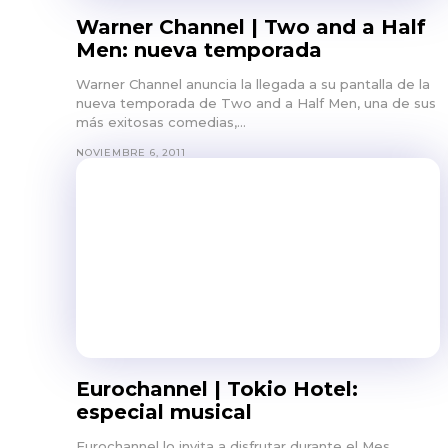
Warner Channel | Two and a Half
Men: nueva temporada
Warner Channel anuncia la llegada a su pantalla de la
nueva temporada de Two and a Half Men, una de sus
más exitosas comedias,...
NOVIEMBRE 6, 2011
Eurochannel | Tokio Hotel:
especial musical
Eurochannel lo invita a disfrutar durante el Mes