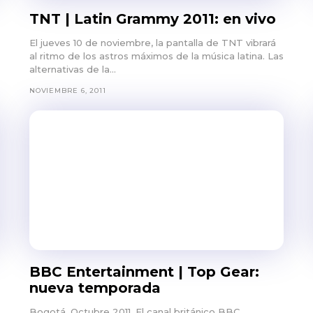
TNT | Latin Grammy 2011: en vivo
El jueves 10 de noviembre, la pantalla de TNT vibrará
al ritmo de los astros máximos de la música latina. Las
alternativas de la...
NOVIEMBRE 6, 2011
BBC Entertainment | Top Gear:
nueva temporada
Bogotá, Octubre 2011, El canal británico BBC