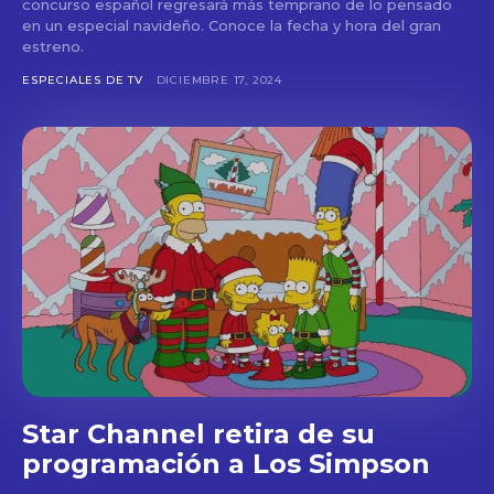
concurso español regresará más temprano de lo pensado
en un especial navideño. Conoce la fecha y hora del gran
estreno.
ESPECIALES DE TV
DICIEMBRE 17, 2024
Star Channel retira de su
programación a Los Simpson