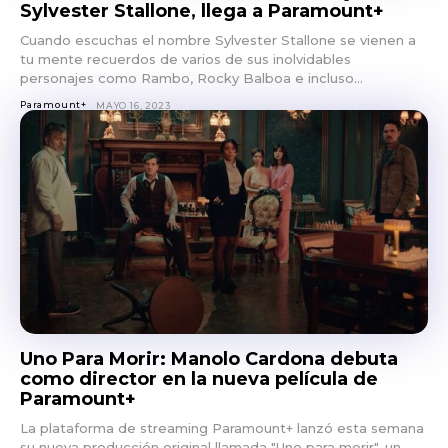
Sylvester Stallone, llega a Paramount+
Cuando escuchas el nombre Sylvester Stallone se vienen a
tu mente recuerdos de varios de sus inolvidables
personajes como Rambo, Rocky Balboa e incluso...
Paramount+
MAYO 16, 2023
Uno Para Morir: Manolo Cardona debuta
como director en la nueva película de
Paramount+
La plataforma de streaming Paramount+ lanzó esta semana
su nueva producción original llamada "Uno para morir", un