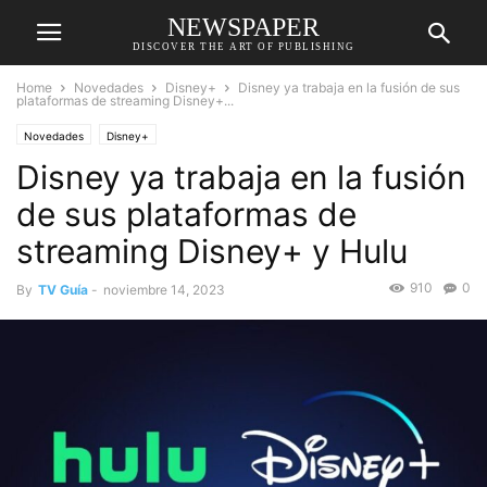
NEWSPAPER
DISCOVER THE ART OF PUBLISHING
Home
Novedades
Disney+
Disney ya trabaja en la fusión de sus
plataformas de streaming Disney+...
Novedades
Disney+
Disney ya trabaja en la fusión
de sus plataformas de
streaming Disney+ y Hulu
910
0
By
TV Guía
-
noviembre 14, 2023