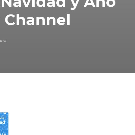
 Navidad y Año
y Channel
ura