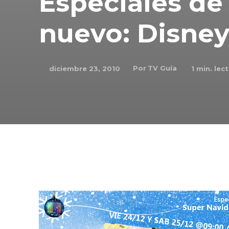
Especiales de
nuevo: Disne
Por
TV Guía
diciembre 23, 2010
1
min. lect