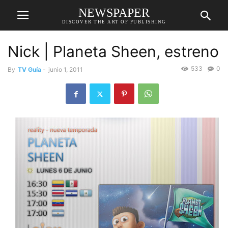
NEWSPAPER
DISCOVER THE ART OF PUBLISHING
Nick | Planeta Sheen, estreno
533
0
By
TV Guía
-
junio 1, 2011