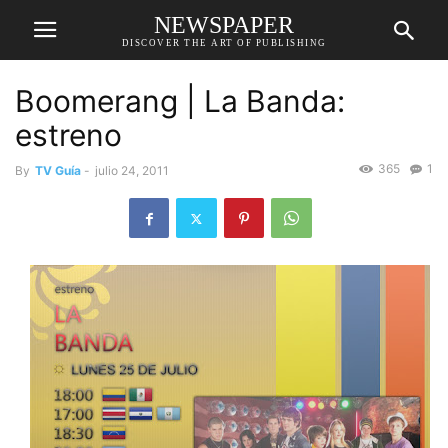
NEWSPAPER
DISCOVER THE ART OF PUBLISHING
Boomerang | La Banda:
estreno
365
1
By
TV Guía
-
julio 24, 2011