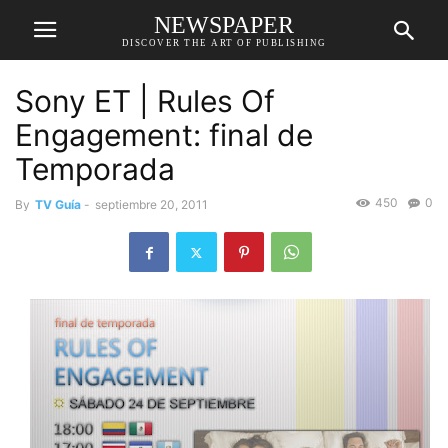
NEWSPAPER
DISCOVER THE ART OF PUBLISHING
Sony ET | Rules Of
Engagement: final de
Temporada
450
0
By
TV Guía
-
septiembre 20, 2011