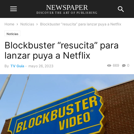
NEWSPAPER
DISCOVER THE ART OF PUBLISHING
Home
Noticias
Blockbuster “resucita” para lanzar puya a Netflix
Noticias
Blockbuster “resucita” para
lanzar puya a Netflix
669
0
By
TV Guía
-
mayo 26, 2023