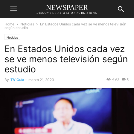
NEWSPAPER
DISCOVER THE ART OF PUBLISHING
Home
Noticias
En Estados Unidos cada vez se ve menos televisión
según estudio
Noticias
En Estados Unidos cada vez
se ve menos televisión según
estudio
493
0
By
TV Guía
-
marzo 21, 2023