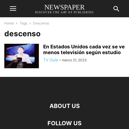
NEWSPAPER
DISCOVER THE ART OF PUBLISHING
Home
Tags
Descenso
descenso
En Estados Unidos cada vez se ve
menos televisión según estudio
TV Guía
-
marzo 21, 2023
ABOUT US
FOLLOW US