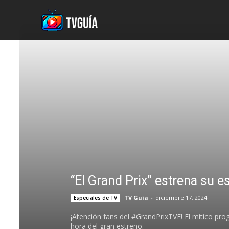
“El Grand Prix” estrena su e
TV Guía
-
diciembre 17, 2024
Especiales de TV
¡Atención fans del #GrandPrixTVE! El mítico p
hora del gran estreno.