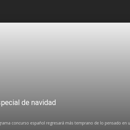
Streaming
TV
TDT
Noticias
special de navidad
rograma concurso español regresará más temprano de lo pensado en u