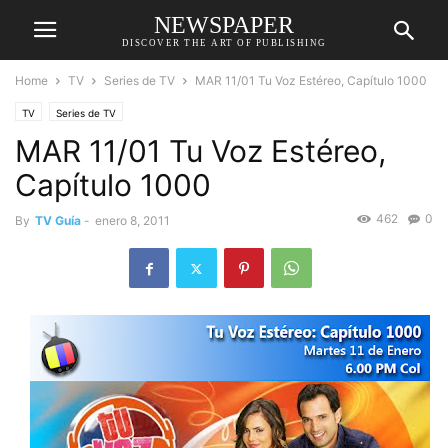
NEWSPAPER
DISCOVER THE ART OF PUBLISHING
Home
TV
Series de TV
MAR 11/01 Tu Voz Estéreo, Capítulo 1000
TV
Series de TV
MAR 11/01 Tu Voz Estéreo,
Capítulo 1000
462
0
By
TV Guía
-
enero 8, 2011