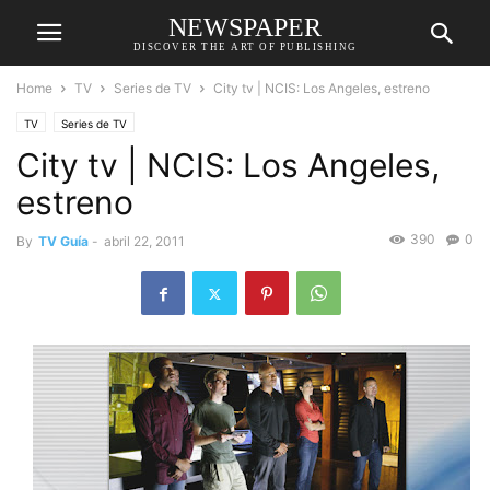
NEWSPAPER
DISCOVER THE ART OF PUBLISHING
Home
TV
Series de TV
City tv | NCIS: Los Angeles, estreno
TV
Series de TV
City tv | NCIS: Los Angeles,
estreno
390
0
By
TV Guía
-
abril 22, 2011