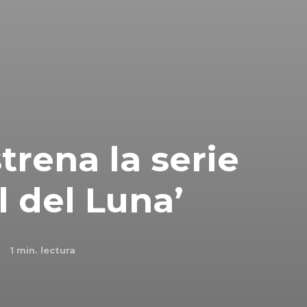
trena la serie
l del Luna’
1
min. lectura