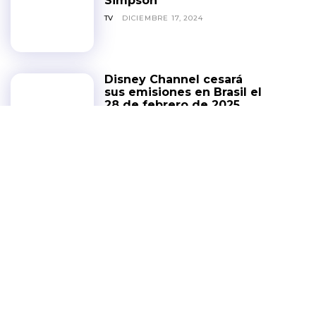
Simpson
TV
DICIEMBRE 17, 2024
Disney Channel cesará
sus emisiones en Brasil el
28 de febrero de 2025
NOTICIAS
DICIEMBRE 3, 2024
Disney+: Así funciona la
opción ‘Miembro Extra’ y
estos son sus precios en
Latinoamérica
DISNEY+
NOVIEMBRE 18, 2024