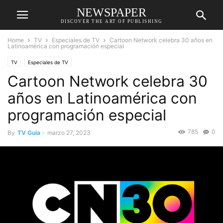
NEWSPAPER
DISCOVER THE ART OF PUBLISHING
Home
TV
Especiales de TV
Cartoon Network celebra 30 años en
Latinoamérica con programación especial
TV
Especiales de TV
Cartoon Network celebra 30
años en Latinoamérica con
programación especial
785
0
By
TV Guía
-
marzo 27, 2023