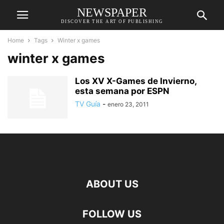
NEWSPAPER
DISCOVER THE ART OF PUBLISHING
Home
Tags
Winter x games
winter x games
Los XV X-Games de Invierno,
esta semana por ESPN
TV Guía
-
enero 23, 2011
ABOUT US
FOLLOW US