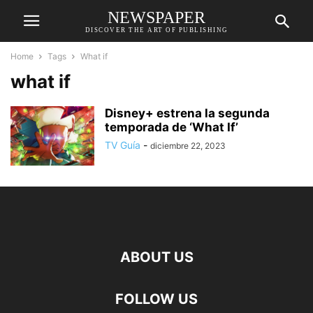
NEWSPAPER
DISCOVER THE ART OF PUBLISHING
Home
Tags
What if
what if
Disney+ estrena la segunda
temporada de ‘What If’
TV Guía
-
diciembre 22, 2023
ABOUT US
FOLLOW US