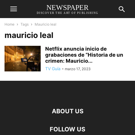
NEWSPAPER
DISCOVER THE ART OF PUBLISHING
Home
Tags
Mauricio leal
mauricio leal
Netflix anuncia inicio de
grabaciones de “Historia de un
crimen: Mauricio...
TV Guía
-
marzo 17, 2023
ABOUT US
FOLLOW US