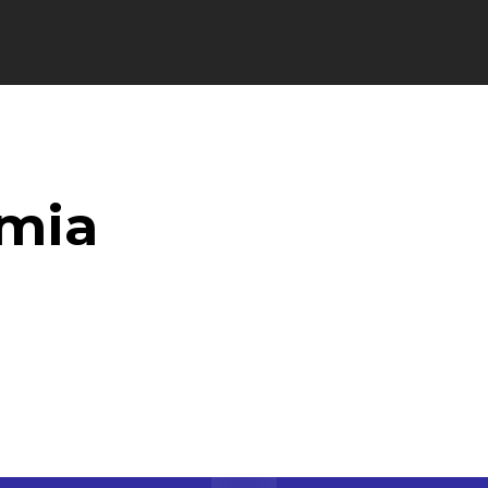
Streaming
TV
TDT
Noticias
mia