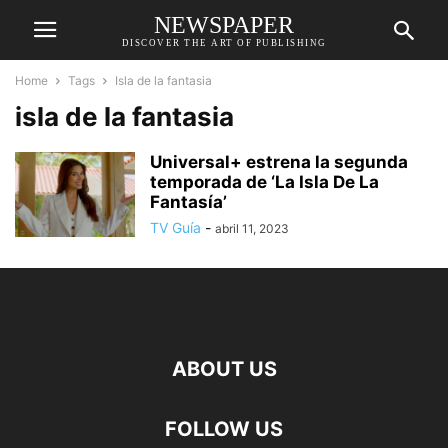
NEWSPAPER
DISCOVER THE ART OF PUBLISHING
Home
Tags
Isla de la fantasia
isla de la fantasia
Universal+ estrena la segunda
temporada de ‘La Isla De La
Fantasía’
TV Guía
-
abril 11, 2023
ABOUT US
FOLLOW US