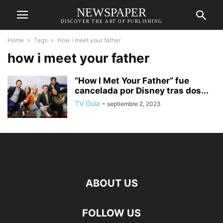
NEWSPAPER
DISCOVER THE ART OF PUBLISHING
Home
Tags
How i meet your father
how i meet your father
“How I Met Your Father” fue
cancelada por Disney tras dos...
TV Guía
-
septiembre 2, 2023
ABOUT US
FOLLOW US