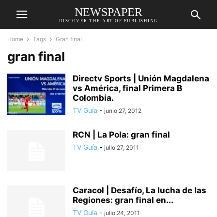
NEWSPAPER
DISCOVER THE ART OF PUBLISHING
Home
Tags
Gran final
gran final
Directv Sports | Unión Magdalena
vs América, final Primera B
Colombia.
TV Guía
-
junio 27, 2012
RCN | La Pola: gran final
TV Guía
-
julio 27, 2011
Caracol | Desafío, La lucha de las
Regiones: gran final en...
TV Guía
-
julio 24, 2011