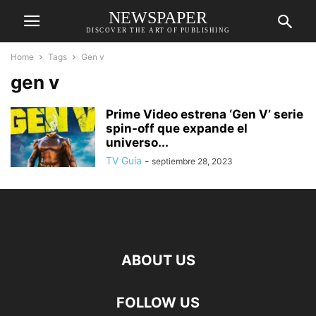
NEWSPAPER
DISCOVER THE ART OF PUBLISHING
Home
Tags
Gen v
gen v
Prime Video estrena ‘Gen V’ serie
spin-off que expande el
universo...
TV Guía
-
septiembre 28, 2023
ABOUT US
FOLLOW US