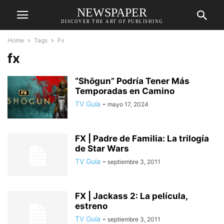
NEWSPAPER
DISCOVER THE ART OF PUBLISHING
Home
Tags
Fx
fx
“Shōgun” Podría Tener Más
Temporadas en Camino
TV Guía
-
mayo 17, 2024
FX | Padre de Familia: La trilogía
de Star Wars
TV Guía
-
septiembre 3, 2011
FX | Jackass 2: La película,
estreno
TV Guía
-
septiembre 3, 2011