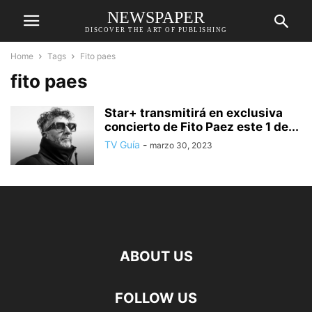
NEWSPAPER
DISCOVER THE ART OF PUBLISHING
Home
Tags
Fito paes
fito paes
Star+ transmitirá en exclusiva
concierto de Fito Paez este 1 de...
TV Guía
-
marzo 30, 2023
ABOUT US
FOLLOW US