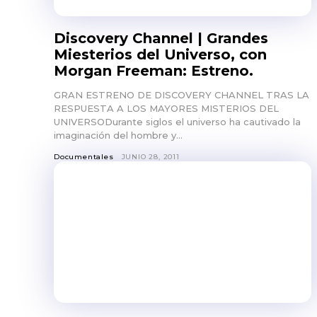
Discovery Channel | Grandes
Miesterios del Universo, con
Morgan Freeman: Estreno.
GRAN ESTRENO DE DISCOVERY CHANNEL TRAS LA
RESPUESTA A LOS MAYORES MISTERIOS DEL
UNIVERSODurante siglos el universo ha cautivado la
imaginación del hombre y...
Documentales
JUNIO 28, 2011