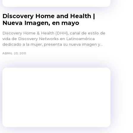
Discovery Home and Health |
Nueva Imagen, en mayo
Discovery Home & Health (DHH), canal de estilo de
vida de Discovery Networks en Latinoamérica
dedicado a la mujer, presenta su nueva imagen y...
ABRIL 23, 2011