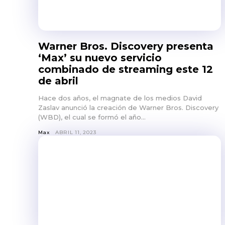
Warner Bros. Discovery presenta
‘Max’ su nuevo servicio
combinado de streaming este 12
de abril
Hace dos años, el magnate de los medios David
Zaslav anunció la creación de Warner Bros. Discovery
(WBD), el cual se formó el año...
Max
ABRIL 11, 2023