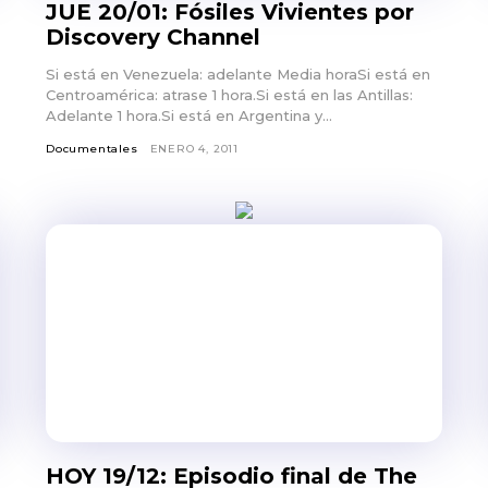
JUE 20/01: Fósiles Vivientes por
Discovery Channel
Si está en Venezuela: adelante Media horaSi está en
Centroamérica: atrase 1 hora.Si está en las Antillas:
Adelante 1 hora.Si está en Argentina y...
Documentales
ENERO 4, 2011
HOY 19/12: Episodio final de The