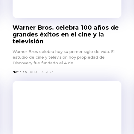
Warner Bros. celebra 100 años de
grandes éxitos en el cine y la
televisión
Warner Bros celebra hoy su primer siglo de vida. El
estudio de cine y televisión hoy propiedad de
Discovery fue fundado el 4 de...
Noticias
ABRIL 4, 2023