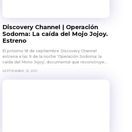
Discovery Channel | Operación
Sodoma: La caída del Mojo Jojoy.
Estreno
El próximo 18 de septiembre Discovery Channel
estrena a las 9 de la noche 'Operación Sodoma: la
caída del Mono Jojoy', documental que reconstruye...
SEPTIEMBRE 13, 2011