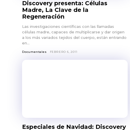
Discovery presenta: Células
Madre, La Clave de la
Regeneración
Las investigaciones científicas con las llamadas
células madre, capaces de multiplicarse y dar origen
a los más variados tejidos del cuerpo, están entrando
en...
Documentales
FEBRERO 6, 2011
Especiales de Navidad: Discovery