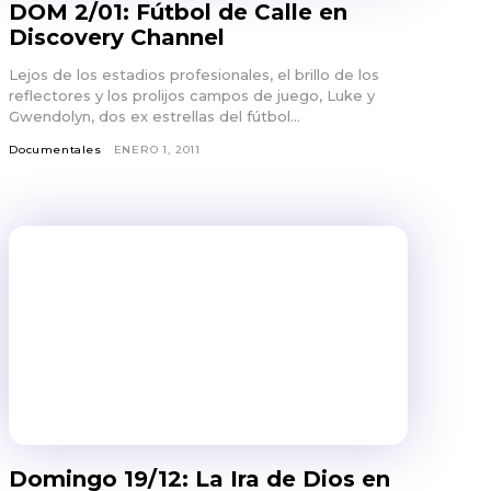
DOM 2/01: Fútbol de Calle en
Discovery Channel
Lejos de los estadios profesionales, el brillo de los
reflectores y los prolijos campos de juego, Luke y
Gwendolyn, dos ex estrellas del fútbol...
Documentales
ENERO 1, 2011
Domingo 19/12: La Ira de Dios en