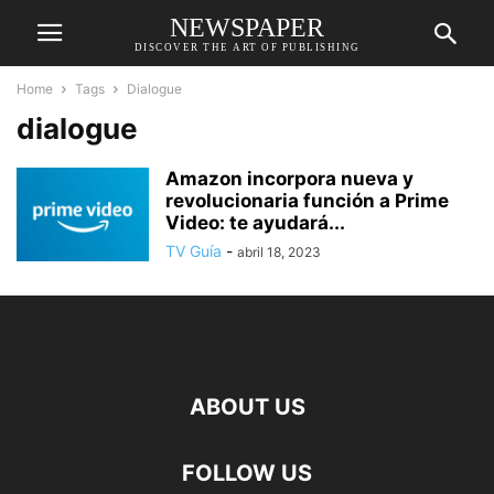
NEWSPAPER
DISCOVER THE ART OF PUBLISHING
Home
Tags
Dialogue
dialogue
Amazon incorpora nueva y
revolucionaria función a Prime
Video: te ayudará...
TV Guía
-
abril 18, 2023
ABOUT US
FOLLOW US