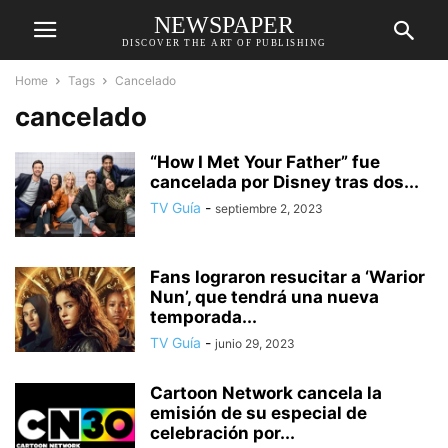
NEWSPAPER
DISCOVER THE ART OF PUBLISHING
Home
Tags
Cancelado
cancelado
“How I Met Your Father” fue
cancelada por Disney tras dos...
TV Guía
-
septiembre 2, 2023
Fans lograron resucitar a ‘Warior
Nun’, que tendrá una nueva
temporada...
TV Guía
-
junio 29, 2023
Cartoon Network cancela la
emisión de su especial de
celebración por...