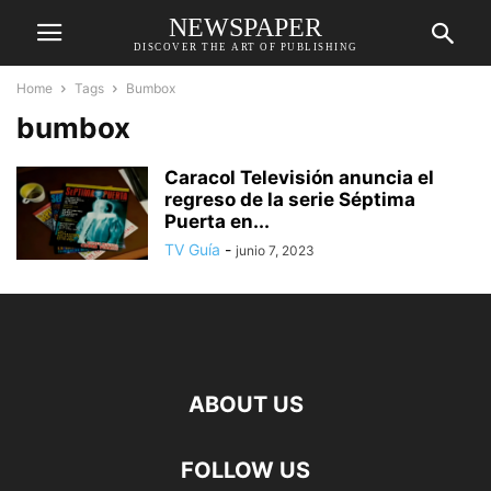
NEWSPAPER
DISCOVER THE ART OF PUBLISHING
Home
Tags
Bumbox
bumbox
Caracol Televisión anuncia el
regreso de la serie Séptima
Puerta en...
TV Guía
-
junio 7, 2023
ABOUT US
FOLLOW US