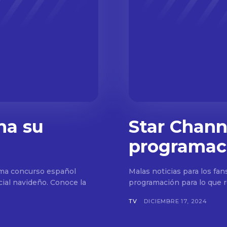
na su
Star Channe
programac
Don't miss out!
ama concurso español
Malas noticias para los fan
Sing up for our newsletter to stay in the loop
ial navideño. Conoce la
programación para lo que r
TV
DICIEMBRE 17, 2024
SUBSCRIB