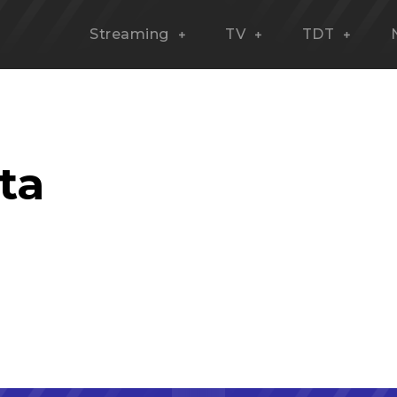
Streaming
TV
TDT
ta