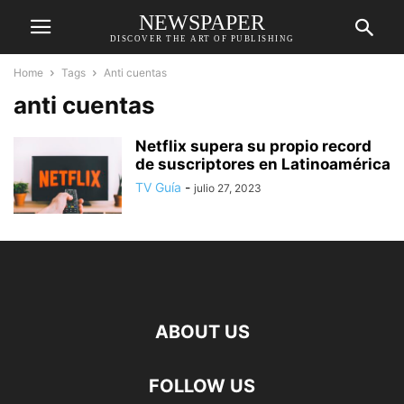
NEWSPAPER
DISCOVER THE ART OF PUBLISHING
Home
Tags
Anti cuentas
anti cuentas
Netflix supera su propio record
de suscriptores en Latinoamérica
TV Guía
-
julio 27, 2023
ABOUT US
FOLLOW US