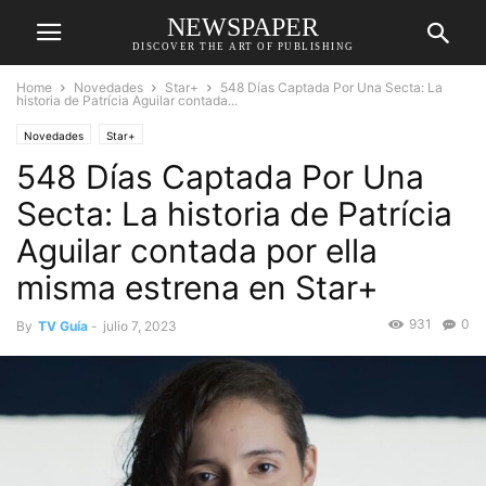
NEWSPAPER
DISCOVER THE ART OF PUBLISHING
Home
Novedades
Star+
548 Días Captada Por Una Secta: La
historia de Patrícia Aguilar contada...
Novedades
Star+
548 Días Captada Por Una
Secta: La historia de Patrícia
Aguilar contada por ella
misma estrena en Star+
931
0
By
TV Guía
-
julio 7, 2023