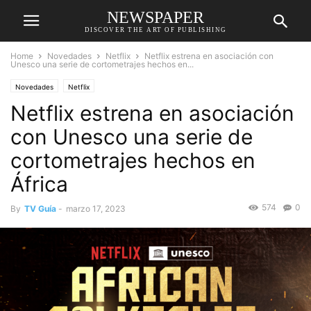
NEWSPAPER
DISCOVER THE ART OF PUBLISHING
Home
Novedades
Netflix
Netflix estrena en asociación con
Unesco una serie de cortometrajes hechos en...
Novedades
Netflix
Netflix estrena en asociación
con Unesco una serie de
cortometrajes hechos en
África
574
0
By
TV Guía
-
marzo 17, 2023