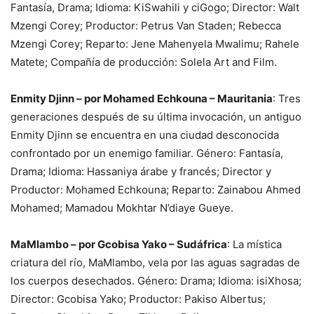
Fantasía, Drama; Idioma: KiSwahili y ciGogo; Director: Walt
Mzengi Corey; Productor: Petrus Van Staden; Rebecca
Mzengi Corey; Reparto: Jene Mahenyela Mwalimu; Rahele
Matete; Compañía de producción: Solela Art and Film.
Enmity Djinn – por Mohamed Echkouna – Mauritania
: Tres
generaciones después de su última invocación, un antiguo
Enmity Djinn se encuentra en una ciudad desconocida
confrontado por un enemigo familiar. Género: Fantasía,
Drama; Idioma: Hassaniya árabe y francés; Director y
Productor: Mohamed Echkouna; Reparto: Zainabou Ahmed
Mohamed; Mamadou Mokhtar N’diaye Gueye.
MaMlambo – por Gcobisa Yako – Sudáfrica
: La mística
criatura del río, MaMlambo, vela por las aguas sagradas de
los cuerpos desechados. Género: Drama; Idioma: isiXhosa;
Director: Gcobisa Yako; Productor: Pakiso Albertus;