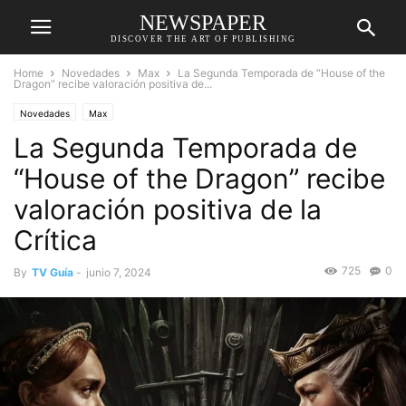
NEWSPAPER
DISCOVER THE ART OF PUBLISHING
Home
Novedades
Max
La Segunda Temporada de “House of the
Dragon” recibe valoración positiva de...
Novedades
Max
La Segunda Temporada de
“House of the Dragon” recibe
valoración positiva de la
Crítica
725
0
By
TV Guía
-
junio 7, 2024