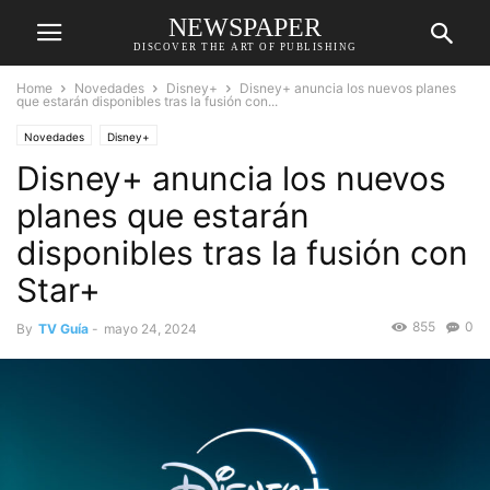
NEWSPAPER
DISCOVER THE ART OF PUBLISHING
Home
Novedades
Disney+
Disney+ anuncia los nuevos planes
que estarán disponibles tras la fusión con...
Novedades
Disney+
Disney+ anuncia los nuevos
planes que estarán
disponibles tras la fusión con
Star+
855
0
By
TV Guía
-
mayo 24, 2024