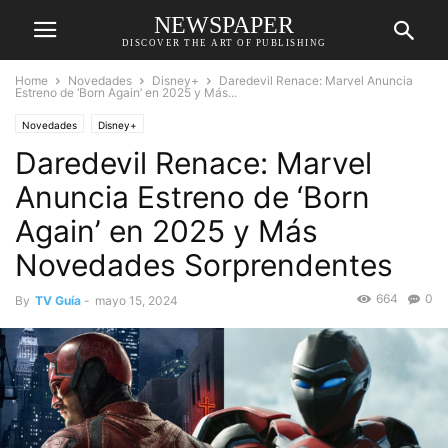
NEWSPAPER
DISCOVER THE ART OF PUBLISHING
Home
Novedades
Disney+
Daredevil Renace: Marvel Anuncia
Estreno de ‘Born Again’ en 2025 y Más...
Novedades
Disney+
Daredevil Renace: Marvel
Anuncia Estreno de ‘Born
Again’ en 2025 y Más
Novedades Sorprendentes
664
0
By
TV Guía
-
mayo 15, 2024