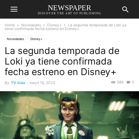
NEWSPAPER
DISCOVER THE ART OF PUBLISHING
Home
Novedades
Disney+
La segunda temporada de Loki ya
tiene confirmada fecha estreno en Disney+
Novedades
Disney+
La segunda temporada de
Loki ya tiene confirmada
fecha estreno en Disney+
586
0
By
TV Guía
-
mayo 16, 2023