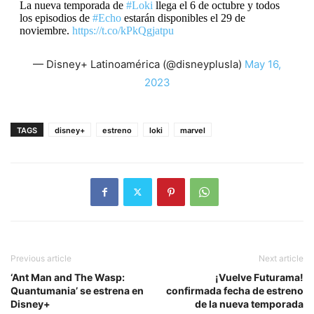
La nueva temporada de
#Loki
llega el 6 de octubre y todos
los episodios de
#Echo
estarán disponibles el 29 de
noviembre.
https://t.co/kPkQgjatpu
— Disney+ Latinoamérica (@disneyplusla)
May 16,
2023
TAGS
disney+
estreno
loki
marvel
Previous article
Next article
‘Ant Man and The Wasp:
¡Vuelve Futurama!
Quantumania’ se estrena en
confirmada fecha de estreno
Disney+
de la nueva temporada