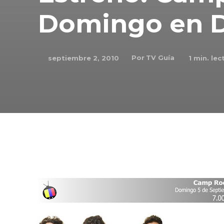
Domingo en D
Por
TV Guía
septiembre 2, 2010
1
min. lec