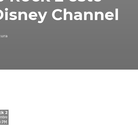
isney Channel
tura