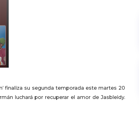
’ finaliza su segunda temporada este martes 20
mán luchará por recuperar el amor de Jasbleidy.
osas podrían cambiar, cuando la ‘chiquita brava’
una mancha de labial. Y aunque el Macho Alfa cree
adre de su hijo, un suceso inesperado hará que la