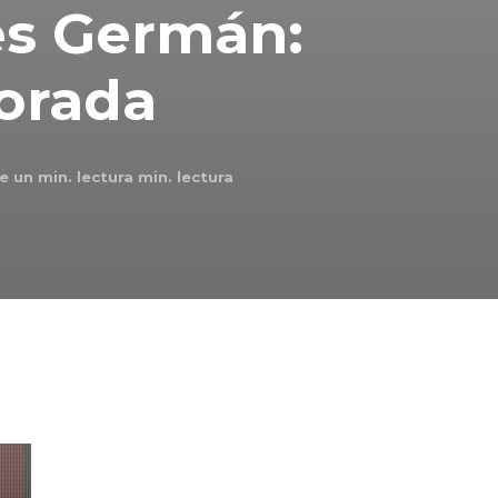
es Germán:
orada
 un min. lectura
min. lectura