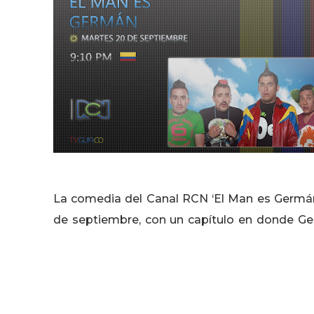
La comedia del Canal RCN ‘El Man es Germán
de septiembre, con un capítulo en donde Ger
Hoy La vida de la manada corre peligro.
Aunque ella se niega a corresponderle, las c
descubra en la camisa de Bola 8, su esposo, 
que esta es su oportunidad de volver con la m