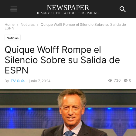
NEWSPAPER
DISCOVER THE ART OF PUBLISHING
Home
Noticias
Quique Wolff Rompe el Silencio Sobre su Salida de
ESPN
Noticias
Quique Wolff Rompe el
Silencio Sobre su Salida de
ESPN
730
0
By
TV Guía
-
junio 7, 2024