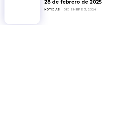
28 de febrero de 2025
NOTICIAS
DICIEMBRE 3, 2024
Disney+: Así funciona la
opción ‘Miembro Extra’ y
estos son sus precios en
Latinoamérica
DISNEY+
NOVIEMBRE 18, 2024