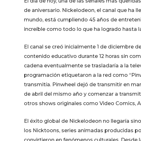
El día de hoy, una de las señales más querida
de aniversario. Nickelodeon, el canal que ha l
mundo, está cumpliendo 45 años de entretenim
increíble como todo lo que ha logrado hasta l
El canal se creó inicialmente 1 de diciembre d
contenido educativo durante 12 horas sin com
cadena eventualmente se trasladaría a la telev
programación etiquetaron a la red como “Pin
transmitía. Pinwheel dejó de transmitir en mar
de abril del mismo año y comenzar a transm
otros shows originales como Video Comics, Am
El éxito global de Nickelodeon no llegaría sin
los Nicktoons, series animadas producidas p
convirtieron en fenómenos culturales. Desde l