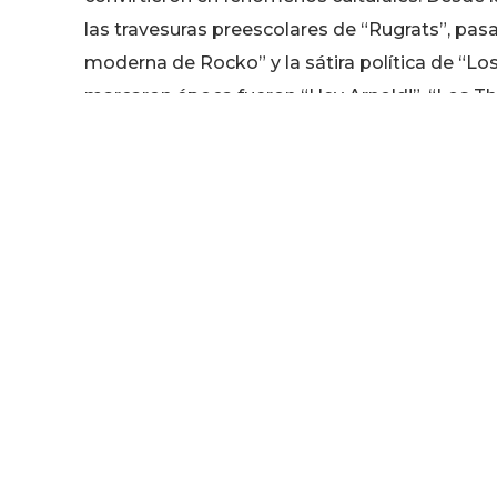
las travesuras preescolares de “Rugrats”, pa
moderna de Rocko” y la sátira política de “L
marcaron época fueron “Hey Arnold!”, “Los T
“Danny Phantom”, “Los Padrinos Mágicos” y “
Pero no solo fueron los Nicktoons los responsa
action también gozan de fama mundial. “Kenan
Show de Amanda”, “Drake y Josh”, “iCarly” y “V
posicionaron al canal entre los preferidos de 
gama de experiencias que han dejado una mar
Pero Nickelodeon no se detiene en la televisió
su alcance a través de películas, parques tem
contenido de entretenimiento, Nickelodeon ha s
medios, promoviendo mensajes positivos y e