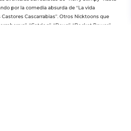
sando por la comedia absurda de “La vida
os Castores Cascarrabias”. Otros Nicktoons que
hormberrys”, “Catdog”, “Doug”, “Rocket Power”,
Bob Esponja”, entre otros.
bles del éxito de Nickelodeon, las series live
 y Kel”, “El Mundo Secreto de Alex Mack”, “El
ictorious” son algunas de las series que
la audiencia. Nickelodeon ha ofrecido una amplia
ca imborrable en nuestros corazones.
n. A lo largo de los años, la marca ha expandido
áticos, juegos, libros y más. Además de su
ido pionero en la inclusión y la diversidad en los
mpoderadores para niños de todas las edades y