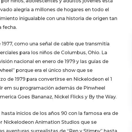
s por niños, adolescentes y adultos jóvenes está
levado alegría a millones de hogares en todo el
iento inigualable con una historia de origen tan
a fecha.
e 1977, como una señal de cable que transmitía
erciales para los niños de Columbus, Ohio. La
isión nacional en enero de 1979 y las guías de
wheel” porque era el único show que se
zo de 1979 para convertirse en Nickelodeon el 1
itir em su programación además de Pinwheel
erica Goes Bananaz, Nickel Flicks y By the Way.
o hasta inicios de los años 90 con la famosa era de
or Nickelodeon Animation Studios que se
as aventuras surrealistas de “Ren y Stimpy” hasta