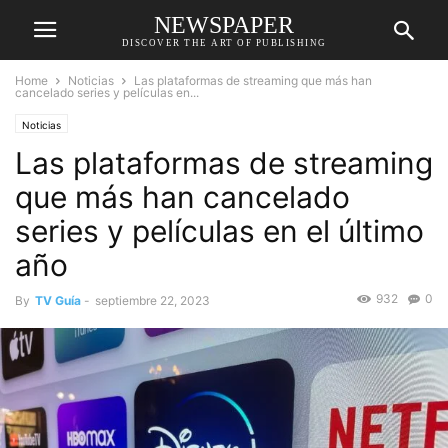
NEWSPAPER
DISCOVER THE ART OF PUBLISHING
Home
Noticias
Las plataformas de streaming que más han
cancelado series y películas en...
Noticias
Las plataformas de streaming
que más han cancelado
series y películas en el último
año
932
0
By
TV Guía
-
septiembre 22, 2023