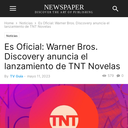
NEWSPAPER
DISCOVER THE ART OF PUBLISHING
Home
Noticias
Es Oficial: Warner Bros. Discovery anuncia el
lanzamiento de TNT Novelas
Noticias
Es Oficial: Warner Bros.
Discovery anuncia el
lanzamiento de TNT Novelas
579
0
By
TV Guía
-
mayo 11, 2023