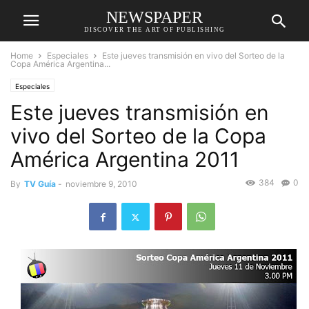
NEWSPAPER
DISCOVER THE ART OF PUBLISHING
Home
Especiales
Este jueves transmisión en vivo del Sorteo de la
Copa América Argentina...
Especiales
Este jueves transmisión en
vivo del Sorteo de la Copa
América Argentina 2011
384
0
By
TV Guía
-
noviembre 9, 2010