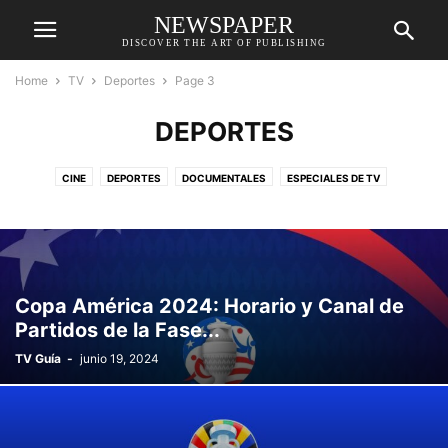
NEWSPAPER
DISCOVER THE ART OF PUBLISHING
Home
TV
Deportes
Page 3
DEPORTES
CINE
DEPORTES
DOCUMENTALES
ESPECIALES DE TV
EVENTOS EN VIVO
SERIES DE TV
Copa América 2024: Horario y Canal de
Partidos de la Fase...
TV Guía
-
junio 19, 2024